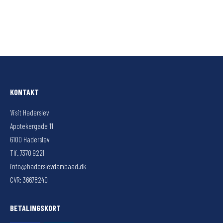
KONTAKT
Visit Haderslev
Apotekergade 11
6100 Haderslev
Tlf. 7370 9221
info@haderslevdambaad.dk
CVR: 36678240
BETALINGSKORT