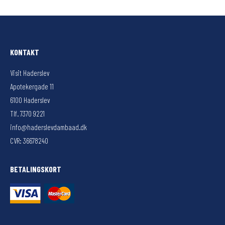
KONTAKT
Visit Haderslev
Apotekergade 11
6100 Haderslev
Tlf. 7370 9221
info@haderslevdambaad.dk
CVR: 36678240
BETALINGSKORT