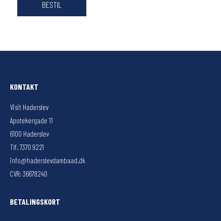
KONTAKT
Visit Haderslev
Apotekergade 11
6100 Haderslev
Tlf. 7370 9221
info@haderslevdambaad.dk
CVR: 36678240
BETALINGSKORT