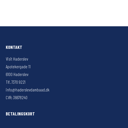
KONTAKT
Visit Haderslev
Apotekergade 11
6100 Haderslev
Tlf. 7370 9221
info@haderslevdambaad.dk
CVR: 36678240
BETALINGSKORT