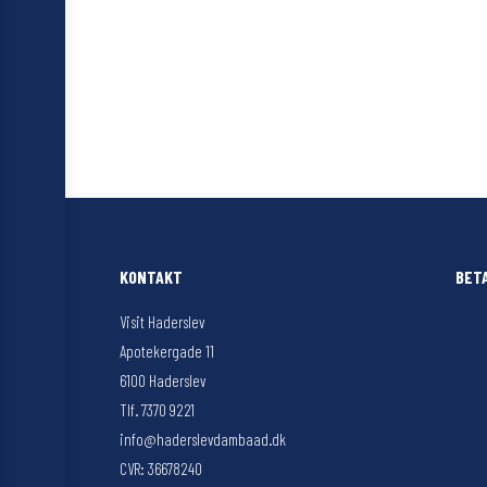
KONTAKT
BET
Visit Haderslev
Apotekergade 11
6100 Haderslev
Tlf. 7370 9221
info@haderslevdambaad.dk
CVR: 36678240