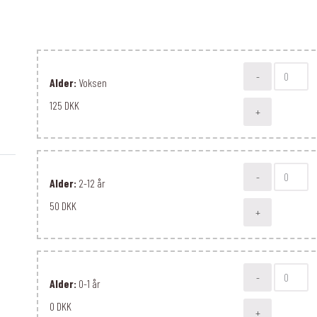
-
Alder:
Voksen
125 DKK
+
-
Alder:
2-12 år
50 DKK
+
-
Alder:
0-1 år
0 DKK
+