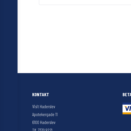
KONTAKT
BET
Visit Haderslev
Apotekergade 11
6100 Haderslev
Tlf. 7370 9221