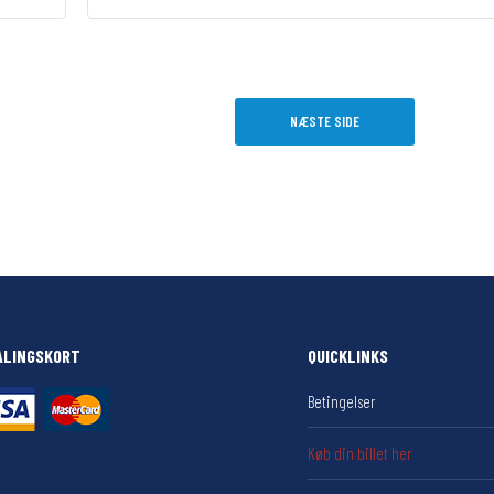
NÆSTE SIDE
ALINGSKORT
QUICKLINKS
Betingelser
Køb din billet her