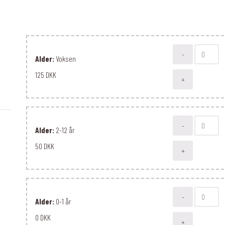
-
Alder:
Voksen
125 DKK
+
-
Alder:
2-12 år
50 DKK
+
-
Alder:
0-1 år
0 DKK
+