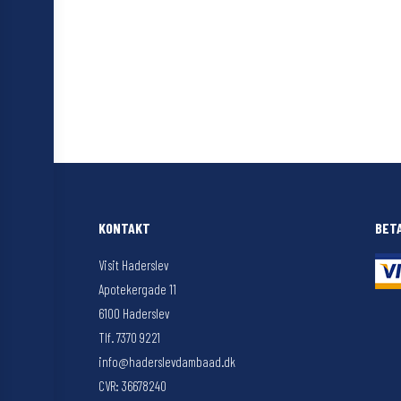
KONTAKT
BET
Visit Haderslev
Apotekergade 11
6100 Haderslev
Tlf. 7370 9221
info@haderslevdambaad.dk
CVR: 36678240