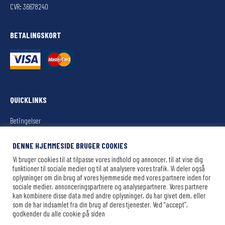
CVR: 36678240
BETALINGSKORT
QUICKLINKS
Betingelser
Køb din billet her
DENNE HJEMMESIDE BRUGER COOKIES
Vi bruger cookies til at tilpasse vores indhold og annoncer, til at vise dig
Sejlplan/billetter
funktioner til sociale medier og til at analysere vores trafik. Vi deler også
oplysninger om din brug af vores hjemmeside med vores partnere inden for
sociale medier, annonceringspartnere og analysepartnere. Vores partnere
Oplevelser
kan kombinere disse data med andre oplysninger, du har givet dem, eller
som de har indsamlet fra din brug af deres tjenester. Ved “accept”,
godkender du alle cookie på siden