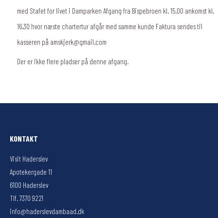
med Stafet for livet i Damparken Afgang fra Bispebroen kl. 15.00 ankomst kl.
16.30 hvor næste chartertur afgår med samme kunde Faktura sendes til
kasseren på amskjerk@gmail.com
Der er ikke flere pladser på denne afgang.
KONTAKT
Visit Haderslev
Apotekergade 11
6100 Haderslev
Tlf. 7370 9221
info@haderslevdambaad.dk