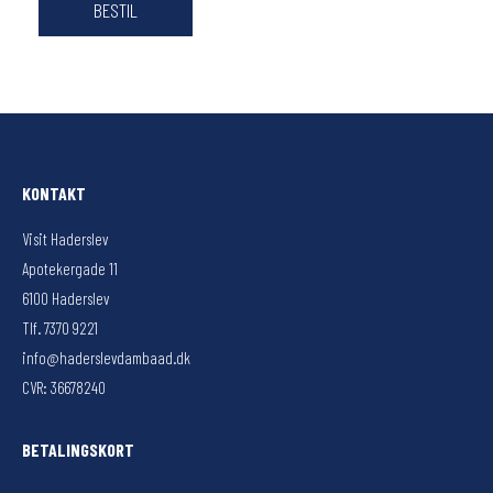
KONTAKT
Visit Haderslev
Apotekergade 11
6100 Haderslev
Tlf. 7370 9221
info@haderslevdambaad.dk
CVR: 36678240
BETALINGSKORT