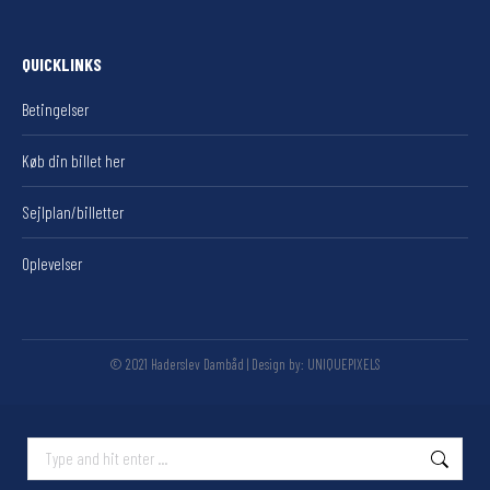
QUICKLINKS
Betingelser
Køb din billet her
Sejlplan/billetter
Oplevelser
© 2021 Haderslev Dambåd | Design by:
UNIQUEPIXELS
Search: