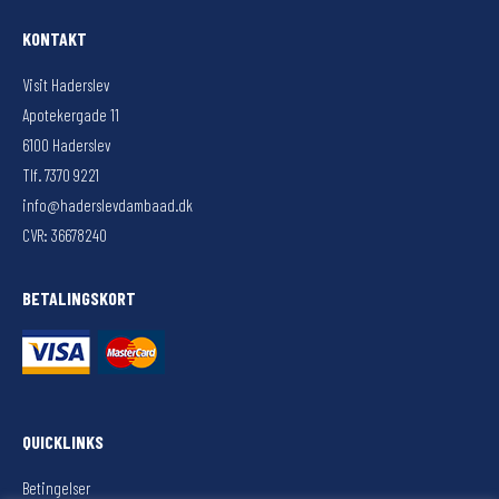
KONTAKT
Visit Haderslev
Apotekergade 11
6100 Haderslev
Tlf. 7370 9221
info@haderslevdambaad.dk
CVR: 36678240
BETALINGSKORT
QUICKLINKS
Betingelser