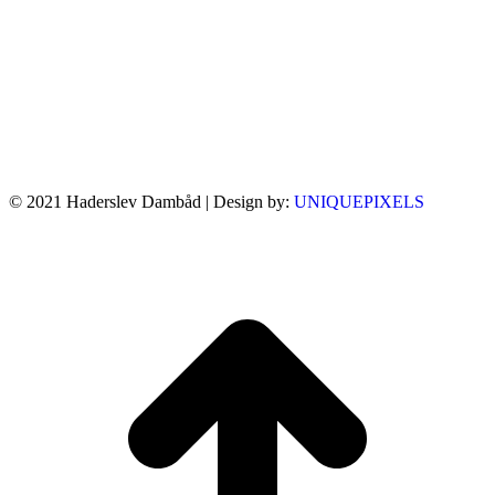
© 2021 Haderslev Dambåd | Design by:
UNIQUEPIXELS
t
T