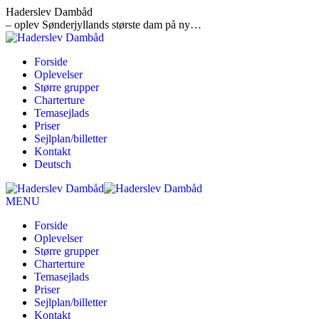
Skip
Haderslev Dambåd
to
– oplev Sønderjyllands største dam på ny…
content
Forside
Oplevelser
Større grupper
Charterture
Temasejlads
Priser
Sejlplan/billetter
Kontakt
Deutsch
Facebook
page
MENU
opens
Forside
in
Oplevelser
new
Større grupper
window
Charterture
Temasejlads
Priser
Sejlplan/billetter
Kontakt